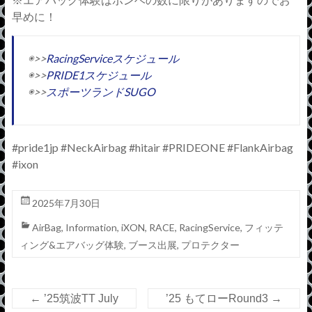
早めに！
◉>>
RacingService
スケジュール
◉
>>
PRIDE1
スケジュール
◉
>>
スポーツランド
SUGO
#pride1jp #NeckAirbag #hitair #PRIDEONE #FlankAirbag
#ixon
2025年7月30日
AirBag
,
Information
,
iXON
,
RACE
,
RacingService
,
フィッテ
ィング&エアバッグ体験
,
ブース出展
,
プロテクター
←
’25筑波TT July
’25 もてローRound3
→