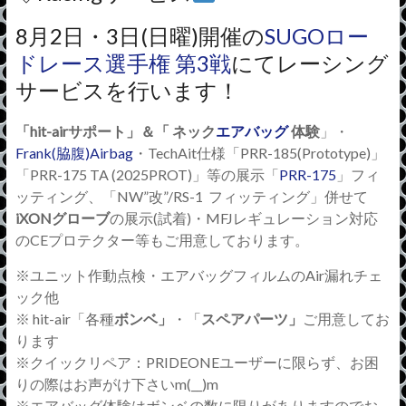
8月2日・3日(日曜)開催の
SUGOロー
ドレース選手権 第3戦
にてレーシング
サービスを行います！
「
hit-air
サポート」＆「
ネック
エアバッグ
体験
」・
Frank(脇腹)Airbag
・
TechAit
仕様「
PRR-185(Prototype)
」
「
PRR-175 TA (2025PROT)
」等の展示「
PRR-175
」フィ
ッティング、「NW”改”/RS-1 フィッティング」併せて
iXONグローブ
の展示(試着)・MFJレギュレーション対応
のCEプロテクター等もご用意しております。
※ユニット作動点検・
エアバッグフィルムのAir漏れチェ
ック他
※
hit-air
「各種
ボンベ」
・「
スペアパーツ」
ご用意してお
ります
※
クイックリペア：
PRIDEONE
ユーザーに限らず、お困
りの際はお声がけ下さい
m(__)m
※
エアバッグ体験はボンベの数に限りがありますのでお