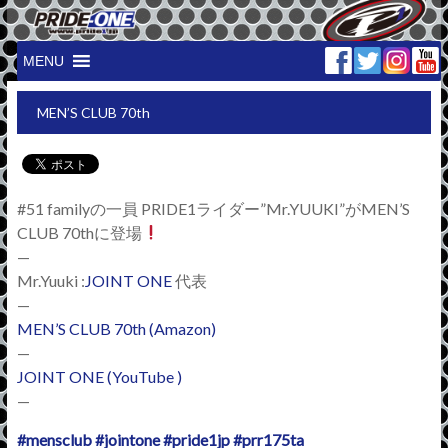
MENU
MEN’S CLUB 70th
#51 familyの一員 PRIDE1ライダー”Mr.YUUKI”がMEN’S
CLUB 70thに登場
—
Mr.Yuuki :
JOINT
ONE
代表
—
MEN’S CLUB 70th (Amazon)
—
JOINT ONE (YouTube )
—
#mensclub
#jointone
#pride1jp
#prr175ta