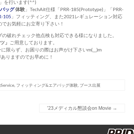
」を行います
(^^)
バッグ
体験
」
TechAit
仕様「
PRR-185(Prototype)
」「
PRR-
R-105
」フィッティング、また
2021
レギュレーション対応
のでお気軽にお立寄り下さい！
ブの破れチェック他点検も対応できる様になりました。
ツ」
ご用意しております。
ーに限らず、お困りの際はお声がけ下さい
m(__)m
がありますのでお早めに！
gService
,
フィッティング&エアバッグ体験
,
ブース出展
’23メディカル懇談会on Movie
→