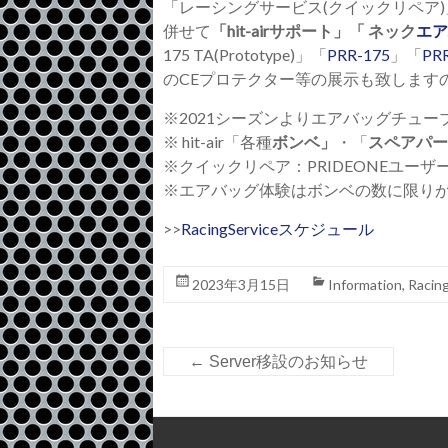
「レーシングサービス
(
クイックリペア
)
併せて
「
hit-air
サポート」「
ネック
エア
175 TA(Prototype)
」「
PRR-175
」「
PR
の
CE
プロテクター等の展示も致します
※
2021
シーズンよりエアバッグチュー
※
hit-air
「各種
ボンベ」
・「
スペアパー
※
クイックリペア：
PRIDEONE
ユーザ
※
エアバッグ体験はボンベの数に限り
>>
RacingService
スケジュール
2023年3月15日
Information
,
Racin
←
Server移設のお知らせ