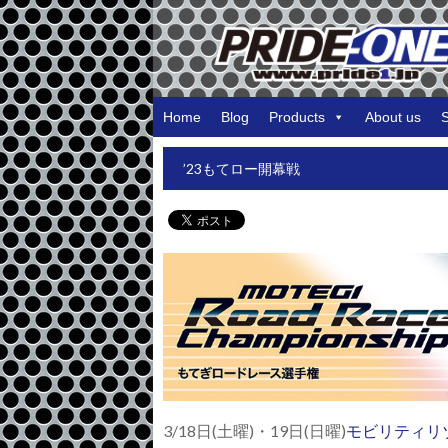
Home
Blog
Products
About us
’23もてロー開幕戦
3/18日(
土曜
)
・19
日
(
日曜
)
モビリティリ