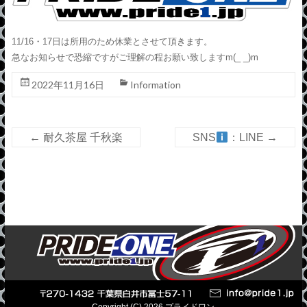
11/16・17日は所用のため休業とさせて頂きます。
急なお知らせで恐縮ですがご理解の程お願い致しますm(_ _)m
2022年11月16日
Information
←
耐久茶屋 千秋楽
SNS
：LINE
→