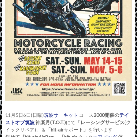
11
月5日
6
日
(日
曜
)
筑波サーキット
コース
2000
開催の
テイ
ストオブ筑波
神楽月
(T.O.T.)
にて「
レ
ーシングサービス
(
ク
イックリペア
)
」＆
「
hit-air
サポ
ート」
を行います！
併せて『
hit-air AirBag
』「
hit-air
ネック
エアバッグ
体