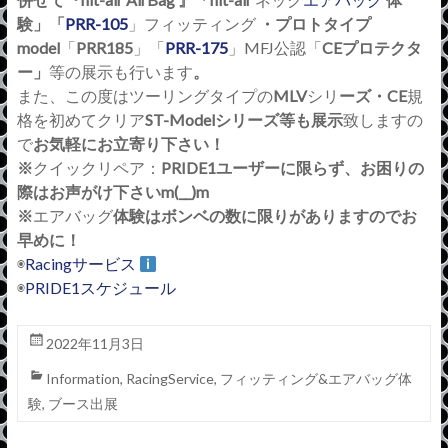
験」「
PRR-105
」フィッティング
・プロトタイプ
model
「
PRR185
」「
PRR-175
」MFJ公認「
CE
プロテクタ
ー」
等の展示も行います
。
また、この度はツーリングタイプの
MLV
シリ
ーズ・
CE
規
格を初めてクリア
ST-Model
シリーズ等も展示
致しますの
で
お気軽にお立寄り下さい！
※
クイックリペア：
PRIDE1
ユ
ーザーに限らず、お困りの
際はお声がけ下さい
m(__)m
※
エアバッグ
体験はボンベの数に限りがありますのでお
早めに！
◉
Racing
サービス
◉
PRIDE1スケジュール
2022年11月3日
Information
,
RacingService
,
フィッティング&エアバッグ体
験
,
ブース出展