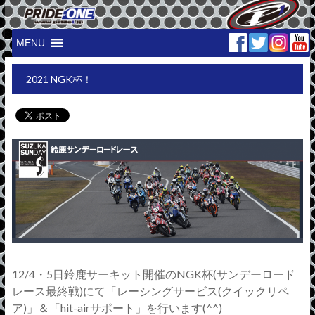
MENU
2021 NGK杯！
12/4
・
5
日鈴鹿サーキット開催のNGK杯(サンデーロード
レース最終戦)にて「レーシングサービス
(
クイックリペ
ア
)
」＆「
hit-air
サポート」を行います
(^^)