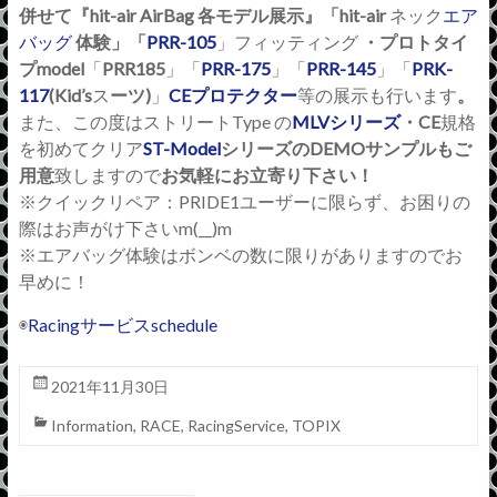
併せて『
hit-air AirBag
各モデル展示』「
hit-air
ネック
エア
バッグ
体験」「
PRR-105
」フィッティング
・プロトタイ
プ
model
「
PRR185
」「
PRR-175
」「
PRR-145
」「
PRK-
117
(Kid’s
ス
ーツ
)
」
CE
プロテクター
等の展示も行います
。
また、この度はストリート
Type
の
MLV
シリーズ
・
CE
規格
を初めてクリア
ST-Model
シリーズの
DEMO
サンプルもご
用意
致しますので
お気軽にお立寄り下さい！
※
クイックリペア：
PRIDE1
ユーザーに限らず、お困りの
際はお声がけ下さい
m(__)m
※
エアバッグ体験はボンベの数に限りがありますのでお
早めに！
◉
Racing
サービス
schedule
2021年11月30日
Information
,
RACE
,
RacingService
,
TOPIX