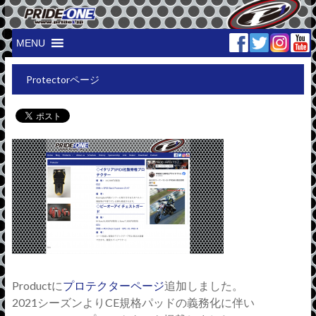
MENU
Protectorページ
Productに
プロテクターページ
追加しました。
2021シーズンよりCE規格パッドの義務化に伴い