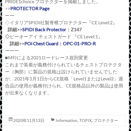
PRIDE1choice プロテクターを掲載しました。
>>
PROTECTOR Page
ーー
◇イタリアSPIDI社製脊椎プロテクター『CE Level:2』
詳細>>
SPIDI Back Protector
：Z147
◇
ピーオーアイ チェストガード 『CE Level:1』
詳細>>
POi Chest Guard：OPC-01-PRO-R
ーーー
■MFJによる2021ロードレース規則変更
これまで装着が義務付けられているチェストプロテクタ
ー（胸部）に製品の規格は設けられていませんでした
が、2021年1月1日からCE規格「Level1またはLevel2」適
合品の使用が義務付けられ、CE規格品以外の製品は使用
が出来なくなります。
2020年11月13日
Information
,
TOPIX
,
プロテクター