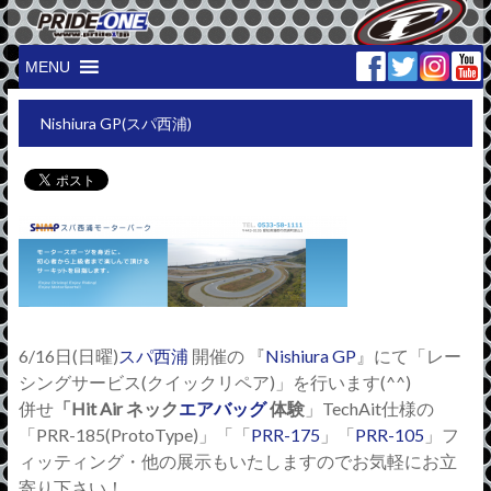
MENU
Nishiura GP(スパ西浦)
6/16日(日曜)
スパ西浦
開催の 『
Nishiura GP
』にて「レー
シングサービス(クイックリペア)」を行います(^^)
併せ
「Hit Air ネック
エアバッグ
体験
」TechAit仕様の
「PRR-185(ProtoType)」「「
PRR-175
」「
PRR-105
」フ
ィッティング・他の展示もいたしますのでお気軽にお立
寄り下さい！