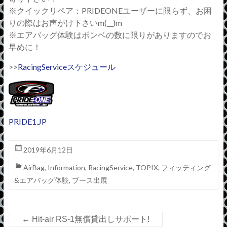
※クイックリペア：PRIDEONEユーザーに限らず、お困
りの際はお声がけ下さいm(__)m
※エアバッグ体験はボンベの数に限りがありますのでお
早めに！
>>
RacingServiceスケジュール
PRIDE1.JP
2019年6月12日
AirBag
,
Information
,
RacingService
,
TOPIX
,
フィッティング
&エアバッグ体験
,
ブース出展
←
Hit-air RS-1無償貸出しサポート!