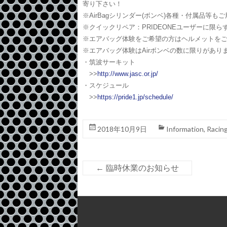
寄り下さい！
※AirBagシリンダー(ボンベ)各種・付属品等も
※クイックリペア：PRIDEONEユーザーに限ら
※エアバッグ体験をご希望の方はヘルメットをご持
※エアバッグ体験はAirボンベの数に限りがあり
・筑波サーキット
>>
http://www.jasc.or.jp/
・スケジュール
>>
https://pride1.jp/schedule/
2018年10月9日
Information
,
Racin
←
臨時休業のお知らせ