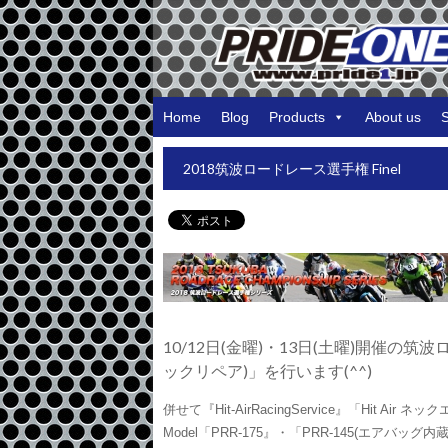
Home
Blog
Products
About us
2018筑波ロードレース選手権 Finel
10/12日(金曜)・13日(土曜)開催の
ックリペア)」を行います(^^)
併せて『Hit-AirRacingService』「Hit A
Model「PRR-175』・「PRR-145(エアバッ