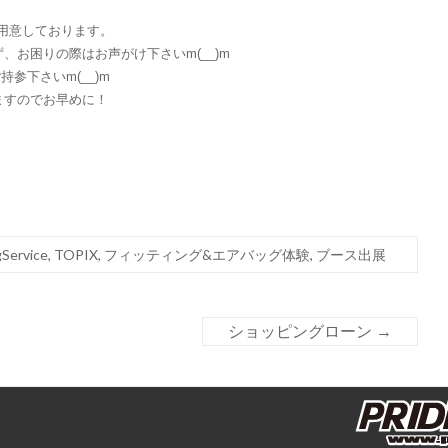
ご用意しております。
ず、お困りの際はお声がけ下さいm(__)m
参下さいm(__)m
ますのでお早めに！
gService
,
TOPIX
,
フィッティング&エアバッグ体験
,
ブース出展
ショッピングローン
→