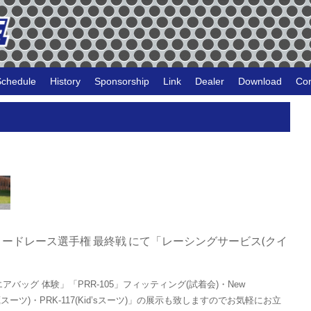
Schedule
History
Sponsorship
Link
Dealer
Download
Con
筑波ロードレース選手権 最終戦 にて「レーシングサービス(クイ
ir ネックエアバッグ 体験」「PRR-105」フィッティング(試着会)・New
グ内蔵スーツ)・PRK-117(Kid’sスーツ)」の展示も致しますのでお気軽にお立