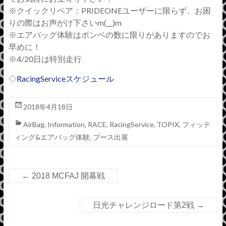
※クイックリペア：PRIDEONEユーザーに限らず、お困
りの際はお声がけ下さいm(__)m
※エアバッグ体験はボンベの数に限りがありますのでお
早めに！
※4/20日は特別走行
◇
RacingServiceスケジュール
2018年4月18日
AirBag
,
Information
,
RACE
,
RacingService
,
TOPIX
,
フィッテ
ィング&エアバッグ体験
,
ブース出展
←
2018 MCFAJ 開幕戦
日光チャレンジロード第2戦
→