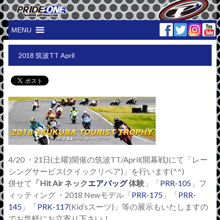
MENU
2018 筑波TT April
4/20 ・21日(土曜)開催の筑波TT/April(開幕戦)にて「レー
シングサービス(クイックリペア)」を行います(^^)
併せて
「Hit Air ネック
エアバッグ
体験
」「
PRR-105
」フ
ィッティング ・2018 Newモデル「
PRR-175
」「
PRR-
145
」「
PRK-117
(Kid’sスーツ)」等の展示もいたしますの
でお気軽にお立寄り下さい！