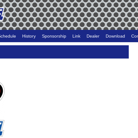
Schedule
History
Sponsorship
Link
Dealer
Download
Con