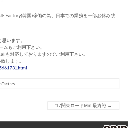
EONE Factory(韓国)稼働の為、日本での業務を一部お休み致
と思います。
信フォームもご利用下さい。
eeCallも対応しておりますのでご利用下さい。
い致します。
/55661731.html
nFactory
’17関東ロードMini最終戦
→