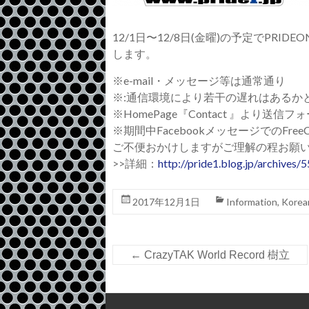
12/1日〜12/8日(金曜)の予定でPRID
します。
※e-mail・メッセージ等は通常通り
※:通信環境により若干の遅れはあるか
※HomePage『Contact 』より送
※期間中FacebookメッセージでのFr
ご不便おかけしますがご理解の程お願
>>詳細：
http://pride1.blog.jp/archives
2017年12月1日
Information
,
Korea
←
CrazyTAK World Record 樹立