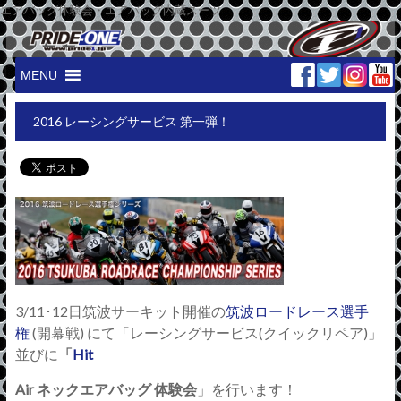
エアバッグ体験会・エアバッグ内蔵スーツ
MENU
2016 レーシングサービス 第一弾！
3/11･12日筑波サーキット開催の
筑波ロードレース選手
権
(開幕戦) にて「レーシングサービス(クイックリペア)」
並びに
「
Hit
Air ネックエアバッグ 体験会
」を行います！